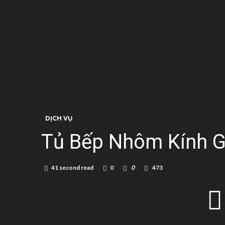
DỊCH VỤ
Tủ Bếp Nhôm Kính Gi
41 second read
0
0
473