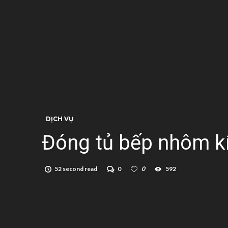
DỊCH VỤ
Đóng tủ bếp nhôm kí
52 second read
0
0
592